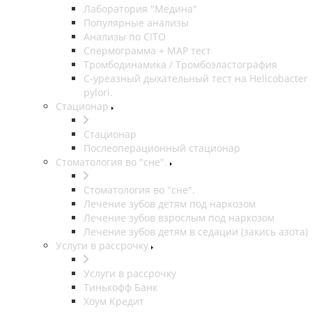
Лаборатория "Медина"
Популярные анализы
Анализы по CITO
Спермограмма + МАР тест
Тромбодинамика / Тромбоэластография
С-уреазный дыхательный тест на Helicobacter
pylori.
Стационар
Стационар
Послеоперационный стационар
Стоматология во "сне".
Стоматология во "сне".
Лечение зубов детям под наркозом
Лечение зубов взрослым под наркозом
Лечение зубов детям в седации (закись азота)
Услуги в рассрочку
Услуги в рассрочку
Тинькофф Банк
Хоум Кредит