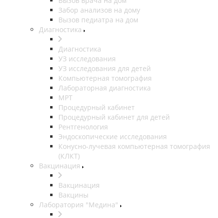
Вызов врача на дом
Забор анализов на дому
Вызов педиатра на дом
Диагностика
Диагностика
УЗ исследования
УЗ исследования для детей
Компьютерная томография
Лабораторная диагностика
МРТ
Процедурный кабинет
Процедурный кабинет для детей
Рентгенология
Эндоскопические исследования
Конусно-лучевая компьютерная томография
(КЛКТ)
Вакцинация
Вакцинация
Вакцины
Лаборатория "Медина"