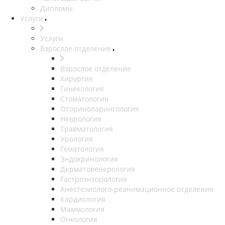
Дипломы
Услуги
Услуги
Взрослое отделение
Взрослое отделение
Хирургия
Гинекология
Стоматология
Оториноларингология
Неврология
Травматология
Урология
Гематология
Эндокринология
Дерматовенерология
Гастроэнторология
Анестезиолого-реанимационное отделение
Кардиология
Маммология
Онкология