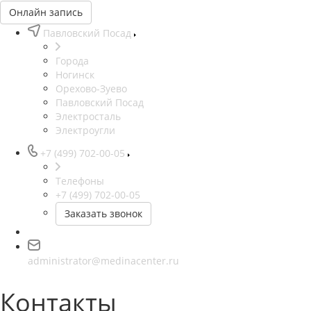
Онлайн запись
Павловский Посад
Города
Ногинск
Орехово-Зуево
Павловский Посад
Электросталь
Электроугли
+7 (499) 702-00-05
Телефоны
+7 (499) 702-00-05
Заказать звонок
administrator@medinacenter.ru
Контакты