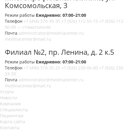
Комсомольская, 3
Режим работы
Ежедневно: 07:00–21:00
Телефон
+7 (496) 570-35-35
+7 (926) 112-55-15
+7 (926) 112-
00-09 — стоматология
Почта
administrator@medinacenter.ru
medinacenter@mail.ru
Филиал №2, пр. Ленина, д. 2 к.5
Режим работы
Ежедневно: 07:00–21:00
Телефон
+7 (496) 570-35-25
+7 (926) 230-06-00
+7 (926) 230-
33-20
Почта
administrator@medinacenter.ru
medinacenter@mail.ru
Услуги
Новости
Компания
Специалисты
Пациентам
Карта сайта
Контакты