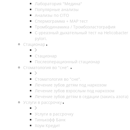
Лаборатория "Медина"
Популярные анализы
Анализы по CITO
Спермограмма + МАР тест
Тромбодинамика / Тромбоэластография
С-уреазный дыхательный тест на Helicobacter
pylori.
Стационар
Стационар
Послеоперационный стационар
Стоматология во "сне".
Стоматология во "сне".
Лечение зубов детям под наркозом
Лечение зубов взрослым под наркозом
Лечение зубов детям в седации (закись азота)
Услуги в рассрочку
Услуги в рассрочку
Тинькофф Банк
Хоум Кредит