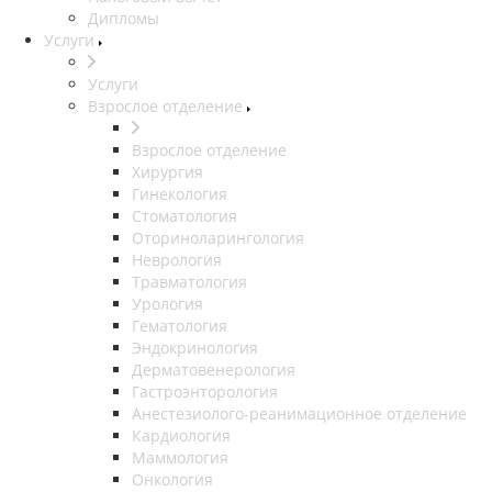
Дипломы
Услуги
Услуги
Взрослое отделение
Взрослое отделение
Хирургия
Гинекология
Стоматология
Оториноларингология
Неврология
Травматология
Урология
Гематология
Эндокринология
Дерматовенерология
Гастроэнторология
Анестезиолого-реанимационное отделение
Кардиология
Маммология
Онкология