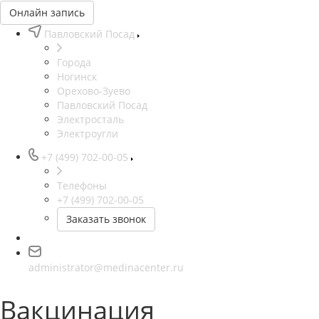
Онлайн запись
Павловский Посад
Города
Ногинск
Орехово-Зуево
Павловский Посад
Электросталь
Электроугли
+7 (499) 702-00-05
Телефоны
+7 (499) 702-00-05
Заказать звонок
administrator@medinacenter.ru
Вакцинация