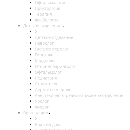
Офтальмология
Проктология
Терапия
Флебология
Детское отделение
Детское отделение
Невролог
Гастроэнтеролог
Гинеколог
Кардиолог
Оториноларинголог
Офтальмолог
Педиатрия
Стоматолог
Дерматовенеролог
Анестезиолого-реанимационное отделение
Уролог
Хирург
Врач на дом
Врач на дом