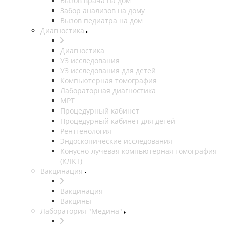
Вызов врача на дом
Забор анализов на дому
Вызов педиатра на дом
Диагностика
Диагностика
УЗ исследования
УЗ исследования для детей
Компьютерная томография
Лабораторная диагностика
МРТ
Процедурный кабинет
Процедурный кабинет для детей
Рентгенология
Эндоскопические исследования
Конусно-лучевая компьютерная томография
(КЛКТ)
Вакцинация
Вакцинация
Вакцины
Лаборатория "Медина"