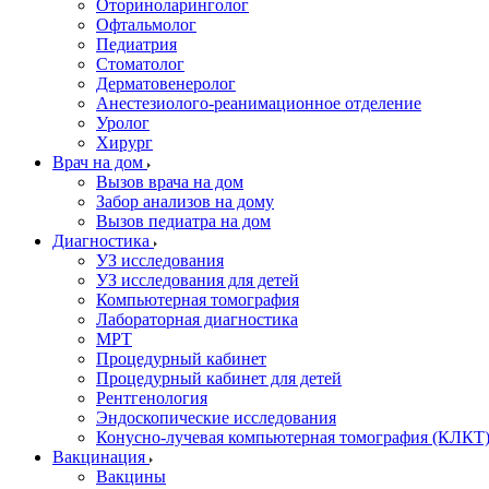
Оториноларинголог
Офтальмолог
Педиатрия
Стоматолог
Дерматовенеролог
Анестезиолого-реанимационное отделение
Уролог
Хирург
Врач на дом
Вызов врача на дом
Забор анализов на дому
Вызов педиатра на дом
Диагностика
УЗ исследования
УЗ исследования для детей
Компьютерная томография
Лабораторная диагностика
МРТ
Процедурный кабинет
Процедурный кабинет для детей
Рентгенология
Эндоскопические исследования
Конусно-лучевая компьютерная томография (КЛКТ
Вакцинация
Вакцины