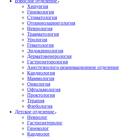
Взрослое отделение
Хирургия
Гинекология
Стоматология
Оториноларингология
Неврология
Травматология
Урология
Гематология
Эндокринология
Дерматовенерология
Гастроэнторология
Анестезиолого-реанимационное отделение
Кардиология
Маммология
Онкология
Офтальмология
Проктология
Терапия
Флебология
Детское отделение
Невролог
Гастроэнтеролог
Гинеколог
Кардиолог