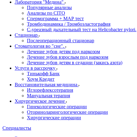
Лаборатория "Медина"
Популярные анализы
Анализы по CITO
Спермограмма + МАР тест
Тромбодинамика / Тромбоэластография
С-уреазный дыхательный тест на Helicobacter pylori.
Стационар
Послеоперационный стационар
Стоматология во "сне".
Лечение зубов детям под наркозом
Лечение зубов взрослым под наркозом
Лечение зубов детям в седации (закись азота)
Услуги в рассрочку
Тинькофф Банк
Хоум Кредит
Восстановительная медицина
Иглорефлексотерапия
Мануальная терапия
Хирургическое лечение
Гинекологические операции
Оториноларингологические операции
Хирургические операции
Специалисты