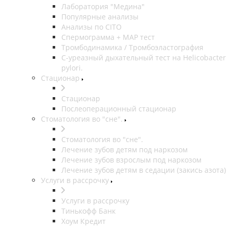
Лаборатория "Медина"
Популярные анализы
Анализы по CITO
Спермограмма + МАР тест
Тромбодинамика / Тромбоэластография
С-уреазный дыхательный тест на Helicobacter
pylori.
Стационар
Стационар
Послеоперационный стационар
Стоматология во "сне".
Стоматология во "сне".
Лечение зубов детям под наркозом
Лечение зубов взрослым под наркозом
Лечение зубов детям в седации (закись азота)
Услуги в рассрочку
Услуги в рассрочку
Тинькофф Банк
Хоум Кредит