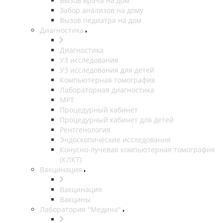
Вызов врача на дом
Забор анализов на дому
Вызов педиатра на дом
Диагностика
Диагностика
УЗ исследования
УЗ исследования для детей
Компьютерная томография
Лабораторная диагностика
МРТ
Процедурный кабинет
Процедурный кабинет для детей
Рентгенология
Эндоскопические исследования
Конусно-лучевая компьютерная томография
(КЛКТ)
Вакцинация
Вакцинация
Вакцины
Лаборатория "Медина"