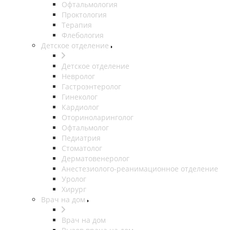
Офтальмология
Проктология
Терапия
Флебология
Детское отделение
Детское отделение
Невролог
Гастроэнтеролог
Гинеколог
Кардиолог
Оториноларинголог
Офтальмолог
Педиатрия
Стоматолог
Дерматовенеролог
Анестезиолого-реанимационное отделение
Уролог
Хирург
Врач на дом
Врач на дом