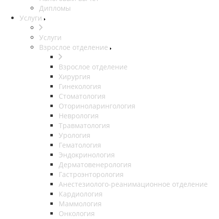
Дипломы
Услуги
Услуги
Взрослое отделение
Взрослое отделение
Хирургия
Гинекология
Стоматология
Оториноларингология
Неврология
Травматология
Урология
Гематология
Эндокринология
Дерматовенерология
Гастроэнторология
Анестезиолого-реанимационное отделение
Кардиология
Маммология
Онкология