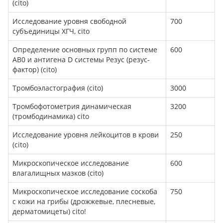
(cito)
Исследование уровня свободной
700
субъединицы ХГЧ, cito
Определение основных групп по системе
600
AB0 и антигена D системы Резус (резус-
фактор) (cito)
Тромбоэластография (cito)
3000
Тромбофотометрия динамическая
3200
(тромбодинамика) cito
Исследование уровня лейкоцитов в крови
250
(cito)
Микроскопическое исследование
600
влагалищных мазков (cito)
Микроскопическое исследование соскоба
750
с кожи на грибы (дрожжевые, плесневые,
дерматомицеты) cito!