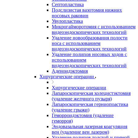
Септопластика
Подслизистая вазотомия нижних
носовых раковин
Увулопластика
Микрогайморотомия с использованием
видеоэндоскопических технологий
Удаление новообразования полости
носа с использованием
видеоэндоскопических технологий
Удаление полипов носовых ходов с
использованием
видеоэндоскопических технологий
Аденоидэктомия
Хирургические операции
Хирургические операции
Лапароскопическая холецистэктомия
(удаление желчного пузыря)
Лапароскопическая герниопоастика
(удаление грыжи)
Геморроидэктомия (удаление
геморроя)
Эндовазальная лазерная коагуляция
вен (удаление вен лазером)
Удаление полипов толстой и прямой