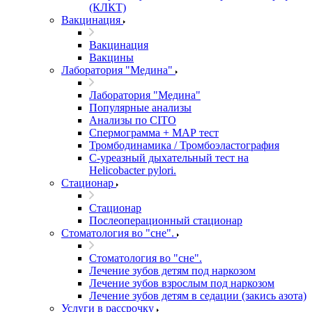
(КЛКТ)
Вакцинация
Вакцинация
Вакцины
Лаборатория "Медина"
Лаборатория "Медина"
Популярные анализы
Анализы по CITO
Спермограмма + МАР тест
Тромбодинамика / Тромбоэластография
С-уреазный дыхательный тест на
Helicobacter pylori.
Стационар
Стационар
Послеоперационный стационар
Стоматология во "сне".
Стоматология во "сне".
Лечение зубов детям под наркозом
Лечение зубов взрослым под наркозом
Лечение зубов детям в седации (закись азота)
Услуги в рассрочку