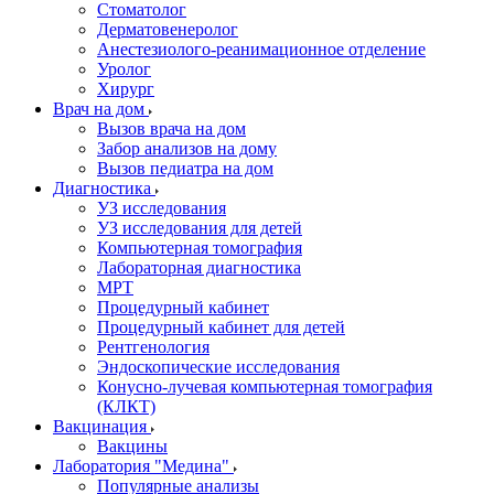
Стоматолог
Дерматовенеролог
Анестезиолого-реанимационное отделение
Уролог
Хирург
Врач на дом
Вызов врача на дом
Забор анализов на дому
Вызов педиатра на дом
Диагностика
УЗ исследования
УЗ исследования для детей
Компьютерная томография
Лабораторная диагностика
МРТ
Процедурный кабинет
Процедурный кабинет для детей
Рентгенология
Эндоскопические исследования
Конусно-лучевая компьютерная томография
(КЛКТ)
Вакцинация
Вакцины
Лаборатория "Медина"
Популярные анализы