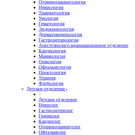
Оториноларингология
Неврология
Травматология
Урология
Гематология
Эндокринология
Дерматовенерология
Гастроэнторология
Анестезиолого-реанимационное отделение
Кардиология
Маммология
Онкология
Офтальмология
Проктология
Терапия
Флебология
Детское отделение
Детское отделение
Невролог
Гастроэнтеролог
Гинеколог
Кардиолог
Оториноларинголог
Офтальмолог