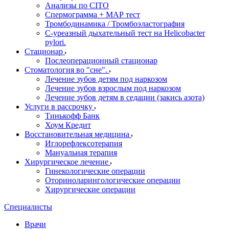
Анализы по CITO
Спермограмма + МАР тест
Тромбодинамика / Тромбоэластография
С-уреазный дыхательный тест на Helicobacter
pylori.
Стационар
Послеоперационный стационар
Стоматология во "сне".
Лечение зубов детям под наркозом
Лечение зубов взрослым под наркозом
Лечение зубов детям в седации (закись азота)
Услуги в рассрочку
Тинькофф Банк
Хоум Кредит
Восстановительная медицина
Иглорефлексотерапия
Мануальная терапия
Хирургическое лечение
Гинекологические операции
Оториноларингологические операции
Хирургические операции
Специалисты
Врачи