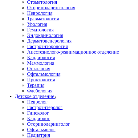
Стоматология
Оториноларингология
Неврология
Травматология
Урология
Гематология
Эндокринология
Дерматовенерология
Гастроэнторология
Анестезиолого-реанимационное отделение
Кардиология
Маммология
Онкология
Офтальмология
Проктология
Терапия
Флебология
Детское отделение
Невролог
Гастроэнтеролог
Гинеколог
Кардиолог
Оториноларинголог
Офтальмолог
Педиатрия