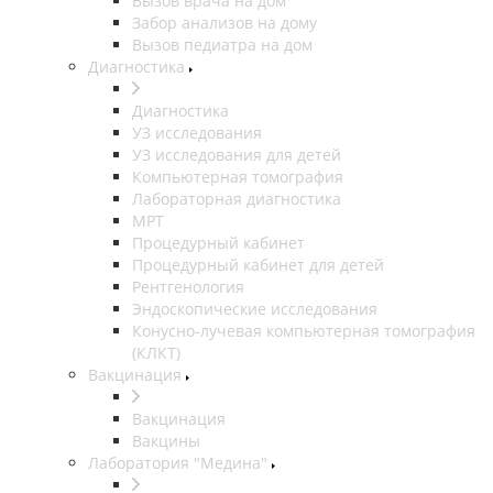
Вызов врача на дом
Забор анализов на дому
Вызов педиатра на дом
Диагностика
Диагностика
УЗ исследования
УЗ исследования для детей
Компьютерная томография
Лабораторная диагностика
МРТ
Процедурный кабинет
Процедурный кабинет для детей
Рентгенология
Эндоскопические исследования
Конусно-лучевая компьютерная томография
(КЛКТ)
Вакцинация
Вакцинация
Вакцины
Лаборатория "Медина"