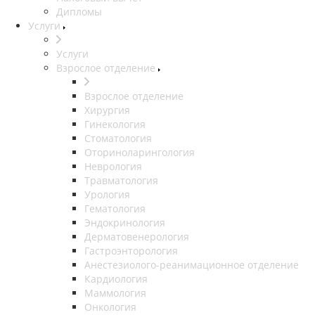
Дипломы
Услуги
Услуги
Взрослое отделение
Взрослое отделение
Хирургия
Гинекология
Стоматология
Оториноларингология
Неврология
Травматология
Урология
Гематология
Эндокринология
Дерматовенерология
Гастроэнторология
Анестезиолого-реанимационное отделение
Кардиология
Маммология
Онкология