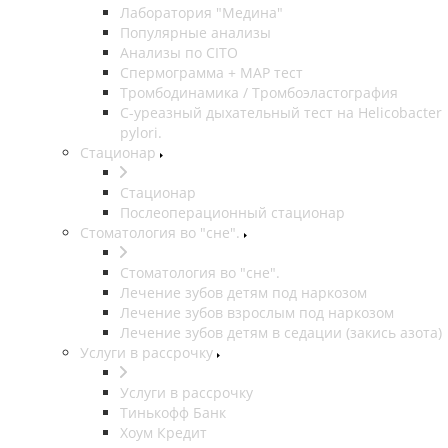
Лаборатория "Медина"
Популярные анализы
Анализы по CITO
Спермограмма + МАР тест
Тромбодинамика / Тромбоэластография
С-уреазный дыхательный тест на Helicobacter
pylori.
Стационар
Стационар
Послеоперационный стационар
Стоматология во "сне".
Стоматология во "сне".
Лечение зубов детям под наркозом
Лечение зубов взрослым под наркозом
Лечение зубов детям в седации (закись азота)
Услуги в рассрочку
Услуги в рассрочку
Тинькофф Банк
Хоум Кредит