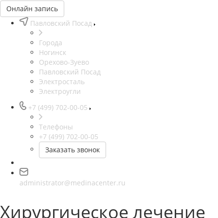
Онлайн запись
Павловский Посад
Города
Ногинск
Орехово-Зуево
Павловский Посад
Электросталь
Электроугли
+7 (499) 702-00-05
Телефоны
+7 (499) 702-00-05
Заказать звонок
administrator@medinacenter.ru
Хирургическое лечение