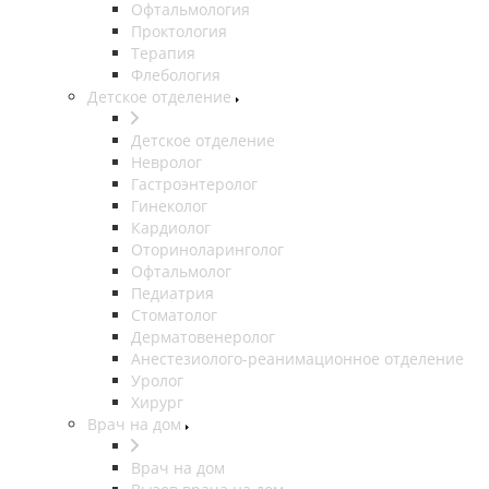
Офтальмология
Проктология
Терапия
Флебология
Детское отделение
Детское отделение
Невролог
Гастроэнтеролог
Гинеколог
Кардиолог
Оториноларинголог
Офтальмолог
Педиатрия
Стоматолог
Дерматовенеролог
Анестезиолого-реанимационное отделение
Уролог
Хирург
Врач на дом
Врач на дом