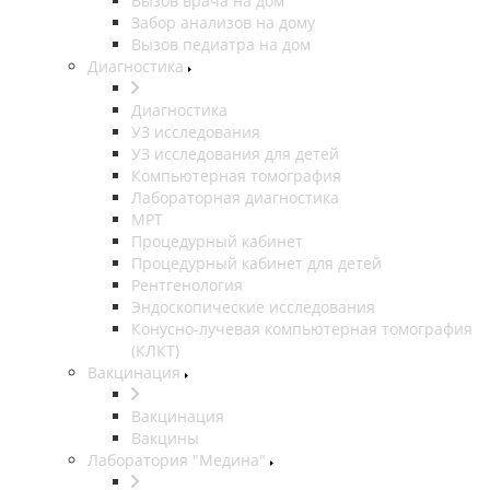
Вызов врача на дом
Забор анализов на дому
Вызов педиатра на дом
Диагностика
Диагностика
УЗ исследования
УЗ исследования для детей
Компьютерная томография
Лабораторная диагностика
МРТ
Процедурный кабинет
Процедурный кабинет для детей
Рентгенология
Эндоскопические исследования
Конусно-лучевая компьютерная томография
(КЛКТ)
Вакцинация
Вакцинация
Вакцины
Лаборатория "Медина"