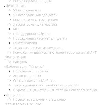
Вызов педиатра на дом
Диагностика
УЗ исследования
УЗ исследования для детей
Компьютерная томография
Лабораторная диагностика
МРТ
Процедурный кабинет
Процедурный кабинет для детей
Рентгенология
Эндоскопические исследования
Конусно-лучевая компьютерная томография (КЛКТ)
Вакцинация
Вакцины
Лаборатория "Медина"
Популярные анализы
Анализы по CITO
Спермограмма + МАР тест
Тромбодинамика / Тромбоэластография
С-уреазный дыхательный тест на Helicobacter pylori.
Стационар
Послеоперационный стационар
Стоматология во "сне".