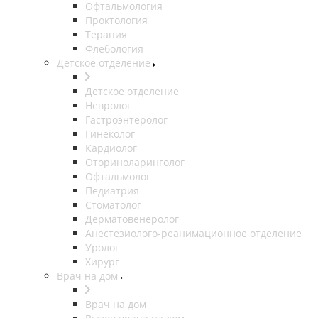
Офтальмология
Проктология
Терапия
Флебология
Детское отделение
Детское отделение
Невролог
Гастроэнтеролог
Гинеколог
Кардиолог
Оториноларинголог
Офтальмолог
Педиатрия
Стоматолог
Дерматовенеролог
Анестезиолого-реанимационное отделение
Уролог
Хирург
Врач на дом
Врач на дом