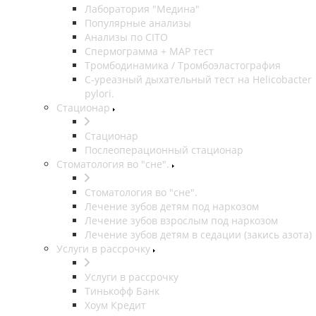
Лаборатория "Медина"
Популярные анализы
Анализы по CITO
Спермограмма + МАР тест
Тромбодинамика / Тромбоэластография
С-уреазный дыхательный тест на Helicobacter
pylori.
Стационар
Стационар
Послеоперационный стационар
Стоматология во "сне".
Стоматология во "сне".
Лечение зубов детям под наркозом
Лечение зубов взрослым под наркозом
Лечение зубов детям в седации (закись азота)
Услуги в рассрочку
Услуги в рассрочку
Тинькофф Банк
Хоум Кредит