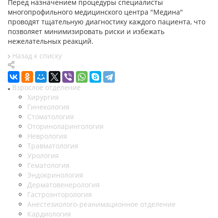
Перед назначением процедуры специалисты
многопрофильного медицинского центра "Медина"
проводят тщательную диагностику каждого пациента, что
позволяет минимизировать риски и избежать
нежелательных реакций.
Назад к списку
Взрослое отделение
Хирургия
Гинекология
Стоматология
Оториноларингология
Неврология
Травматология
Урология
Гематология
Эндокринология
Дерматовенерология
Гастроэнторология
Анестезиолого-реанимационное отделение
Кардиология