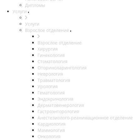
Дипломы
Услуги
Услуги
Взрослое отделение
Взрослое отделение
Хирургия
Гинекология
Стоматология
Оториноларингология
Неврология
Травматология
Урология
Гематология
Эндокринология
Дерматовенерология
Гастроэнторология
Анестезиолого-реанимационное отделение
Кардиология
Маммология
Онкология