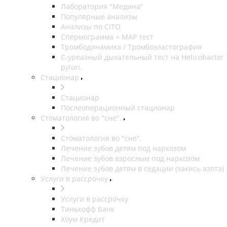
Лаборатория "Медина"
Популярные анализы
Анализы по CITO
Спермограмма + МАР тест
Тромбодинамика / Тромбоэластография
С-уреазный дыхательный тест на Helicobacter
pylori.
Стационар
Стационар
Послеоперационный стационар
Стоматология во "сне".
Стоматология во "сне".
Лечение зубов детям под наркозом
Лечение зубов взрослым под наркозом
Лечение зубов детям в седации (закись азота)
Услуги в рассрочку
Услуги в рассрочку
Тинькофф Банк
Хоум Кредит