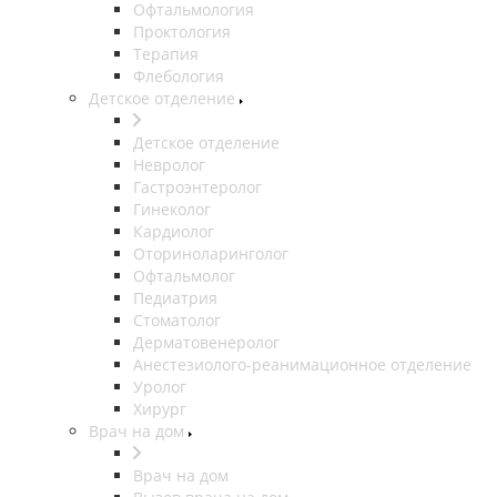
Офтальмология
Проктология
Терапия
Флебология
Детское отделение
Детское отделение
Невролог
Гастроэнтеролог
Гинеколог
Кардиолог
Оториноларинголог
Офтальмолог
Педиатрия
Стоматолог
Дерматовенеролог
Анестезиолого-реанимационное отделение
Уролог
Хирург
Врач на дом
Врач на дом