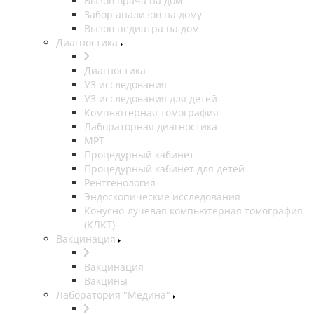
Вызов врача на дом
Забор анализов на дому
Вызов педиатра на дом
Диагностика
Диагностика
УЗ исследования
УЗ исследования для детей
Компьютерная томография
Лабораторная диагностика
МРТ
Процедурный кабинет
Процедурный кабинет для детей
Рентгенология
Эндоскопические исследования
Конусно-лучевая компьютерная томография
(КЛКТ)
Вакцинация
Вакцинация
Вакцины
Лаборатория "Медина"