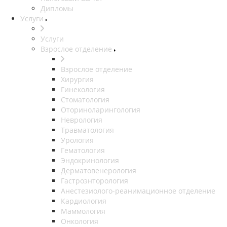
Дипломы
Услуги
Услуги
Взрослое отделение
Взрослое отделение
Хирургия
Гинекология
Стоматология
Оториноларингология
Неврология
Травматология
Урология
Гематология
Эндокринология
Дерматовенерология
Гастроэнторология
Анестезиолого-реанимационное отделение
Кардиология
Маммология
Онкология