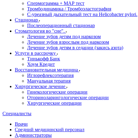
Спермограмма + МАР тест
Тромбодинамика / Тромбоэластография
С-уреазный дыхательный тест на Helicobacter pylori.
Стационар
Послеоперационный стационар
Стоматология во "сне".
Лечение зубов детям под наркозом
Лечение зубов взрослым под наркозом
Лечение зубов детям в седации (закись азота)
Услуги в рассрочку
Тинькофф Банк
Хоум Кредит
Восстановительная медицина
Иглорефлексотерапия
Мануальная терапия
Хирургическое лечение
Гинекологические операции
Оториноларингологические операции
Хирургические операции
Специалисты
Врачи
Средний медицинский персонал
Администраторы