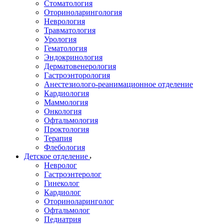
Стоматология
Оториноларингология
Неврология
Травматология
Урология
Гематология
Эндокринология
Дерматовенерология
Гастроэнторология
Анестезиолого-реанимационное отделение
Кардиология
Маммология
Онкология
Офтальмология
Проктология
Терапия
Флебология
Детское отделение
Невролог
Гастроэнтеролог
Гинеколог
Кардиолог
Оториноларинголог
Офтальмолог
Педиатрия