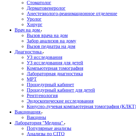
Стоматолог
Дерматовенеролог
Анестезиолого-реанимационное отделение
Уролог
Хирург
Врач на дом
Вызов врача на дом
Забор анализов на дому
Вызов педиатра на дом
Диагностика
УЗ исследования
УЗ исследования для детей
Компьютерная томография
Лабораторная диагностика
МРТ
Процедурный кабинет
Процедурный кабинет для детей
Рентгенология
Эндоскопические исследования
Конусно-лучевая компьютерная томография (КЛКТ
Вакцинация
Вакцины
Лаборатория "Медина"
Популярные анализы
Анализы по CITO