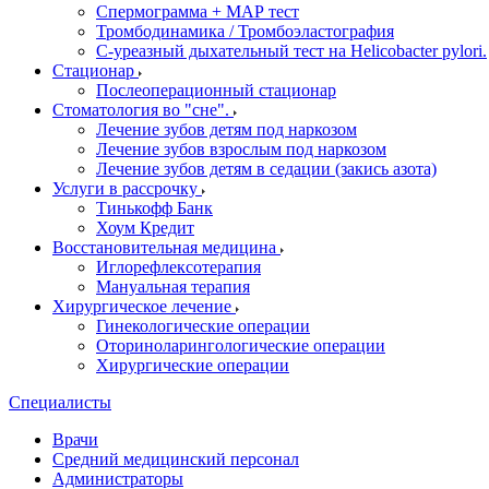
Спермограмма + МАР тест
Тромбодинамика / Тромбоэластография
С-уреазный дыхательный тест на Helicobacter pylori.
Стационар
Послеоперационный стационар
Стоматология во "сне".
Лечение зубов детям под наркозом
Лечение зубов взрослым под наркозом
Лечение зубов детям в седации (закись азота)
Услуги в рассрочку
Тинькофф Банк
Хоум Кредит
Восстановительная медицина
Иглорефлексотерапия
Мануальная терапия
Хирургическое лечение
Гинекологические операции
Оториноларингологические операции
Хирургические операции
Специалисты
Врачи
Средний медицинский персонал
Администраторы