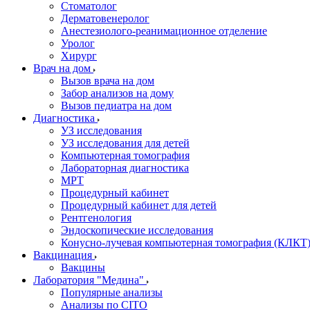
Стоматолог
Дерматовенеролог
Анестезиолого-реанимационное отделение
Уролог
Хирург
Врач на дом
Вызов врача на дом
Забор анализов на дому
Вызов педиатра на дом
Диагностика
УЗ исследования
УЗ исследования для детей
Компьютерная томография
Лабораторная диагностика
МРТ
Процедурный кабинет
Процедурный кабинет для детей
Рентгенология
Эндоскопические исследования
Конусно-лучевая компьютерная томография (КЛКТ
Вакцинация
Вакцины
Лаборатория "Медина"
Популярные анализы
Анализы по CITO