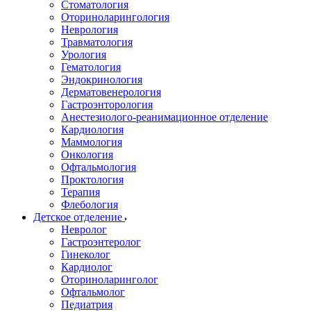
Стоматология
Оториноларингология
Неврология
Травматология
Урология
Гематология
Эндокринология
Дерматовенерология
Гастроэнторология
Анестезиолого-реанимационное отделение
Кардиология
Маммология
Онкология
Офтальмология
Проктология
Терапия
Флебология
Детское отделение
Невролог
Гастроэнтеролог
Гинеколог
Кардиолог
Оториноларинголог
Офтальмолог
Педиатрия