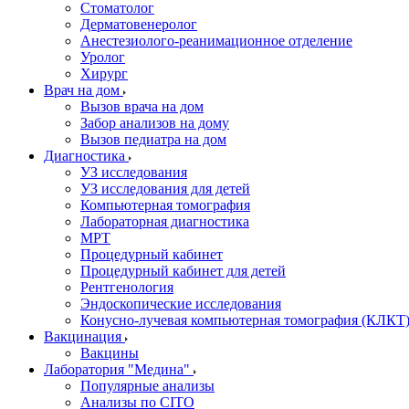
Стоматолог
Дерматовенеролог
Анестезиолого-реанимационное отделение
Уролог
Хирург
Врач на дом
Вызов врача на дом
Забор анализов на дому
Вызов педиатра на дом
Диагностика
УЗ исследования
УЗ исследования для детей
Компьютерная томография
Лабораторная диагностика
МРТ
Процедурный кабинет
Процедурный кабинет для детей
Рентгенология
Эндоскопические исследования
Конусно-лучевая компьютерная томография (КЛКТ
Вакцинация
Вакцины
Лаборатория "Медина"
Популярные анализы
Анализы по CITO