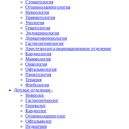
Стоматология
Оториноларингология
Неврология
Травматология
Урология
Гематология
Эндокринология
Дерматовенерология
Гастроэнторология
Анестезиолого-реанимационное отделение
Кардиология
Маммология
Онкология
Офтальмология
Проктология
Терапия
Флебология
Детское отделение
Невролог
Гастроэнтеролог
Гинеколог
Кардиолог
Оториноларинголог
Офтальмолог
Педиатрия