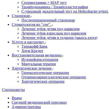
Спермограмма + МАР тест
Тромбодинамика / Тромбоэластография
С-уреазный дыхательный тест на Helicobacter pylori.
Стационар
Послеоперационный стационар
Стоматология во "сне".
Лечение зубов детям под наркозом
Лечение зубов взрослым под наркозом
Лечение зубов детям в седации (закись азота)
Услуги в рассрочку
Тинькофф Банк
Хоум Кредит
Восстановительная медицина
Иглорефлексотерапия
Мануальная терапия
Хирургическое лечение
Гинекологические операции
Оториноларингологические операции
Хирургические операции
Специалисты
Врачи
Средний медицинский персонал
Администраторы