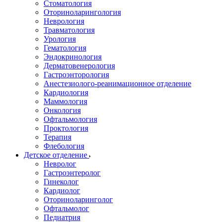
Стоматология
Оториноларингология
Неврология
Травматология
Урология
Гематология
Эндокринология
Дерматовенерология
Гастроэнторология
Анестезиолого-реанимационное отделение
Кардиология
Маммология
Онкология
Офтальмология
Проктология
Терапия
Флебология
Детское отделение
Невролог
Гастроэнтеролог
Гинеколог
Кардиолог
Оториноларинголог
Офтальмолог
Педиатрия