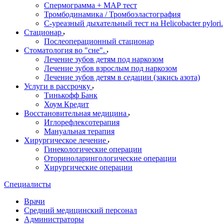
Спермограмма + МАР тест
Тромбодинамика / Тромбоэластография
С-уреазный дыхательный тест на Helicobacter pylori.
Стационар
Послеоперационный стационар
Стоматология во "сне".
Лечение зубов детям под наркозом
Лечение зубов взрослым под наркозом
Лечение зубов детям в седации (закись азота)
Услуги в рассрочку
Тинькофф Банк
Хоум Кредит
Восстановительная медицина
Иглорефлексотерапия
Мануальная терапия
Хирургическое лечение
Гинекологические операции
Оториноларингологические операции
Хирургические операции
Специалисты
Врачи
Средний медицинский персонал
Администраторы