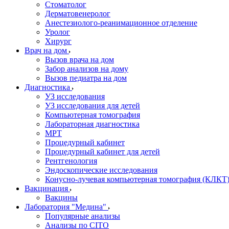
Стоматолог
Дерматовенеролог
Анестезиолого-реанимационное отделение
Уролог
Хирург
Врач на дом
Вызов врача на дом
Забор анализов на дому
Вызов педиатра на дом
Диагностика
УЗ исследования
УЗ исследования для детей
Компьютерная томография
Лабораторная диагностика
МРТ
Процедурный кабинет
Процедурный кабинет для детей
Рентгенология
Эндоскопические исследования
Конусно-лучевая компьютерная томография (КЛКТ
Вакцинация
Вакцины
Лаборатория "Медина"
Популярные анализы
Анализы по CITO