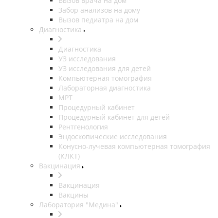
Вызов врача на дом
Забор анализов на дому
Вызов педиатра на дом
Диагностика
Диагностика
УЗ исследования
УЗ исследования для детей
Компьютерная томография
Лабораторная диагностика
МРТ
Процедурный кабинет
Процедурный кабинет для детей
Рентгенология
Эндоскопические исследования
Конусно-лучевая компьютерная томография
(КЛКТ)
Вакцинация
Вакцинация
Вакцины
Лаборатория "Медина"