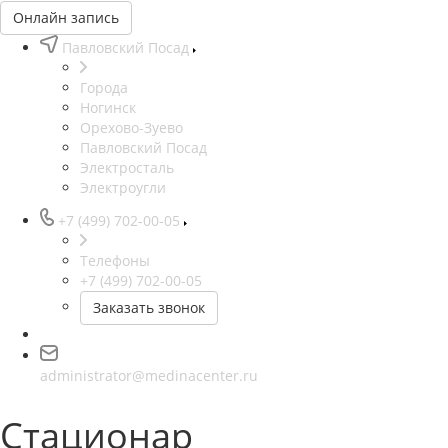
Онлайн запись
Павловский Посад
Города
Ногинск
Орехово-Зуево
Павловский Посад
Электросталь
Электроугли
+7 (499) 702-00-05
Телефоны
+7 (499) 702-00-05
Заказать звонок
administrator@medinacenter.ru
Стационар