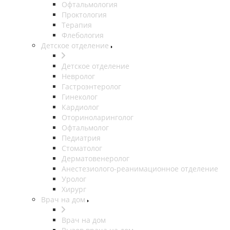
Офтальмология
Проктология
Терапия
Флебология
Детское отделение
Детское отделение
Невролог
Гастроэнтеролог
Гинеколог
Кардиолог
Оториноларинголог
Офтальмолог
Педиатрия
Стоматолог
Дерматовенеролог
Анестезиолого-реанимационное отделение
Уролог
Хирург
Врач на дом
Врач на дом