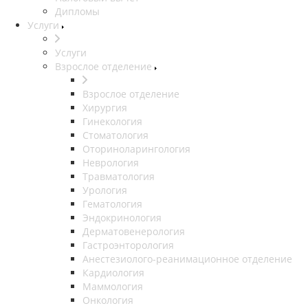
Дипломы
Услуги
Услуги
Взрослое отделение
Взрослое отделение
Хирургия
Гинекология
Стоматология
Оториноларингология
Неврология
Травматология
Урология
Гематология
Эндокринология
Дерматовенерология
Гастроэнторология
Анестезиолого-реанимационное отделение
Кардиология
Маммология
Онкология