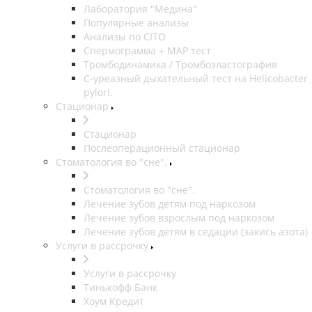
Лаборатория "Медина"
Популярные анализы
Анализы по CITO
Спермограмма + МАР тест
Тромбодинамика / Тромбоэластография
С-уреазный дыхательный тест на Helicobacter
pylori.
Стационар
Стационар
Послеоперационный стационар
Стоматология во "сне".
Стоматология во "сне".
Лечение зубов детям под наркозом
Лечение зубов взрослым под наркозом
Лечение зубов детям в седации (закись азота)
Услуги в рассрочку
Услуги в рассрочку
Тинькофф Банк
Хоум Кредит