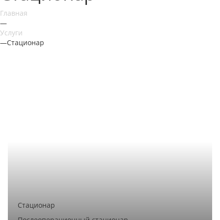
Главная
—
Услуги
—
Стационар
Стационар
Послеоперационный стационар