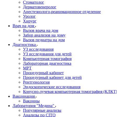
Стоматолог
Дерматовенеролог
Анестезиолого-реанимационное отделение
Уролог
Хирург
Врач на дом
Вызов врача на дом
Забор анализов на дому
Вызов педиатра на дом
Диагностика
УЗ исследования
УЗ исследования для детей
Компьютерная томография
Лабораторная диагностика
МРТ
Процедурный кабинет
Процедурный кабинет для детей
Рентгенология
Эндоскопические исследования
Конусно-лучевая компьютерная томография (КЛКТ
Вакцинация
Вакцины
Лаборатория "Медина"
Популярные анализы
Анализы по CITO