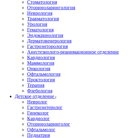
Стоматология
Оториноларингология
Неврология
Травматология
Урология
Гематология
Эндокринология
Дерматовенерология
Гастроэнторология
Анестезиолого-реанимационное отделение
Кардиология
Маммология
Онкология
Офтальмология
Проктология
Терапия
Флебология
Детское отделение
Невролог
Гастроэнтеролог
Гинеколог
Кардиолог
Оториноларинголог
Офтальмолог
Педиатрия