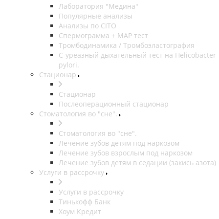
Лаборатория "Медина"
Популярные анализы
Анализы по CITO
Спермограмма + МАР тест
Тромбодинамика / Тромбоэластография
С-уреазный дыхательный тест на Helicobacter
pylori.
Стационар
Стационар
Послеоперационный стационар
Стоматология во "сне".
Стоматология во "сне".
Лечение зубов детям под наркозом
Лечение зубов взрослым под наркозом
Лечение зубов детям в седации (закись азота)
Услуги в рассрочку
Услуги в рассрочку
Тинькофф Банк
Хоум Кредит