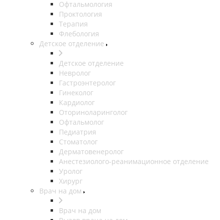
Офтальмология
Проктология
Терапия
Флебология
Детское отделение
Детское отделение
Невролог
Гастроэнтеролог
Гинеколог
Кардиолог
Оториноларинголог
Офтальмолог
Педиатрия
Стоматолог
Дерматовенеролог
Анестезиолого-реанимационное отделение
Уролог
Хирург
Врач на дом
Врач на дом