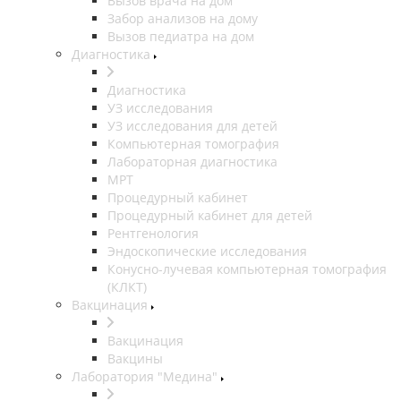
Вызов врача на дом
Забор анализов на дому
Вызов педиатра на дом
Диагностика
Диагностика
УЗ исследования
УЗ исследования для детей
Компьютерная томография
Лабораторная диагностика
МРТ
Процедурный кабинет
Процедурный кабинет для детей
Рентгенология
Эндоскопические исследования
Конусно-лучевая компьютерная томография
(КЛКТ)
Вакцинация
Вакцинация
Вакцины
Лаборатория "Медина"