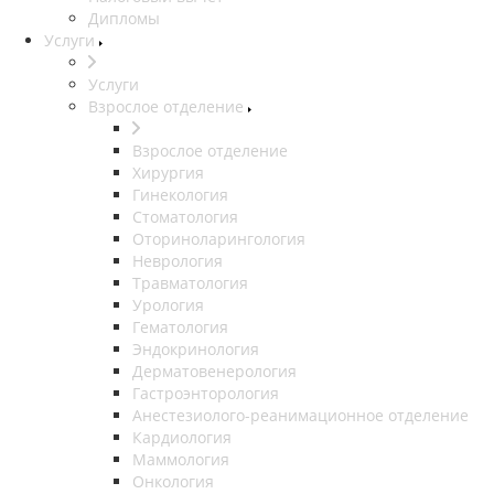
Дипломы
Услуги
Услуги
Взрослое отделение
Взрослое отделение
Хирургия
Гинекология
Стоматология
Оториноларингология
Неврология
Травматология
Урология
Гематология
Эндокринология
Дерматовенерология
Гастроэнторология
Анестезиолого-реанимационное отделение
Кардиология
Маммология
Онкология