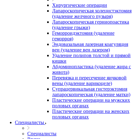
Хирургические операции
Лапароскопическая холецистэктомия
(удаление желчного пузыря)
Лапароскопическая герниопоастика
(удаление грыжи)
Геморроидэктомия (удаление
геморроя)
Эндовазальная лазерная коагуляция
вен (удаление вен лазером)
Удаление полипов толстой и прямой
кишки
Абдоминопластика (удаление жира с
живота)
Перевязка и пересечение яичковой
вены (удаление варикоцеле)
Супрацервикальная гистерэктомия
лапароскопическая (удаление матки)
Пластические операции на мужских
половых органах
Пластические операции на женских
половых органах
Специалисты
Специалисты