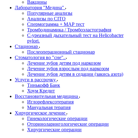
Вакцины
Лаборатория "Медина"
Популярные анализы
Анализы по CITO
Спермограмма + МАР тест
Тромбодинамика / Тромбоэластография
С-уреазный дыхательный тест на Helicobacter
pylori.
Стационар
Послеоперационный стационар
Стоматология во "сне".
Лечение зубов детям под наркозом
Лечение зубов взрослым под наркозом
Лечение зубов детям в седации (закись азота)
Услуги в рассрочку
Тинькофф Банк
Хоум Кредит
Восстановительная медицина
Иглорефлексотерапия
Мануальная терапия
Хирургическое лечение
Гинекологические операции
Оториноларингологические операции
Хирургические операции