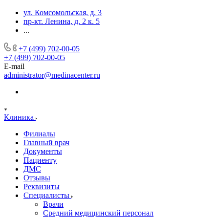
ул. Комсомольская, д. 3
пр-кт. Ленина, д. 2 к. 5
...
+7 (499) 702-00-05
+7 (499) 702-00-05
E-mail
administrator@medinacenter.ru
Клиника
Филиалы
Главный врач
Документы
Пациенту
ДМС
Отзывы
Реквизиты
Специалисты
Врачи
Средний медицинский персонал