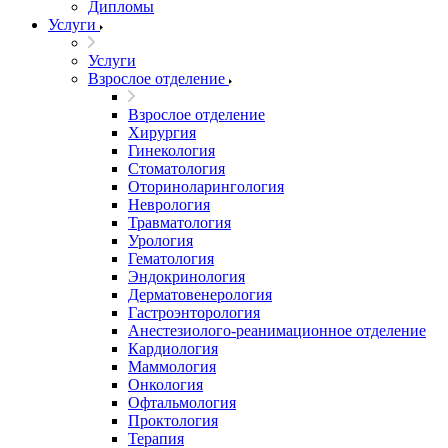
Дипломы
Услуги
Услуги
Взрослое отделение
Взрослое отделение
Хирургия
Гинекология
Стоматология
Оториноларингология
Неврология
Травматология
Урология
Гематология
Эндокринология
Дерматовенерология
Гастроэнторология
Анестезиолого-реанимационное отделение
Кардиология
Маммология
Онкология
Офтальмология
Проктология
Терапия