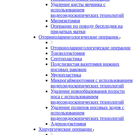
Удаление кисты яичника с
использованием
видеоэндоскопических технологий
Миомэктомия
Операции по поводу бесплодия на
придатках матки
Оториноларингологические операции
Оториноларингологические операции
Тонзиллэктомия
Септопластика
Подслизистая вазотомия нижних
носовых раковин
Увулопластика
Микрогайморотомия с использованием
видеоэндоскопических технологий
Удаление новообразования полости
носа с использованием
видеоэндоскопических технологий
Удаление полипов носовых ходов с
использованием
видеоэндоскопических технологий
Аденоидэктомия
Хирургические операции