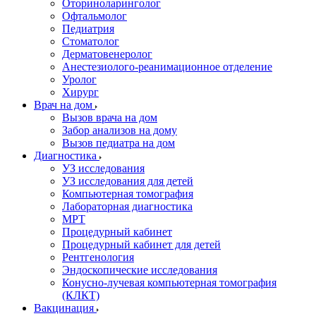
Оториноларинголог
Офтальмолог
Педиатрия
Стоматолог
Дерматовенеролог
Анестезиолого-реанимационное отделение
Уролог
Хирург
Врач на дом
Вызов врача на дом
Забор анализов на дому
Вызов педиатра на дом
Диагностика
УЗ исследования
УЗ исследования для детей
Компьютерная томография
Лабораторная диагностика
МРТ
Процедурный кабинет
Процедурный кабинет для детей
Рентгенология
Эндоскопические исследования
Конусно-лучевая компьютерная томография
(КЛКТ)
Вакцинация