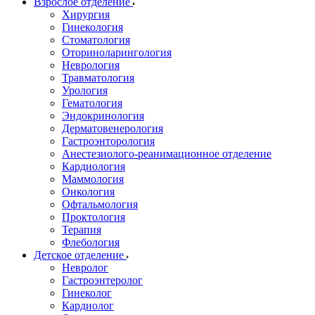
Взрослое отделение
Хирургия
Гинекология
Стоматология
Оториноларингология
Неврология
Травматология
Урология
Гематология
Эндокринология
Дерматовенерология
Гастроэнторология
Анестезиолого-реанимационное отделение
Кардиология
Маммология
Онкология
Офтальмология
Проктология
Терапия
Флебология
Детское отделение
Невролог
Гастроэнтеролог
Гинеколог
Кардиолог