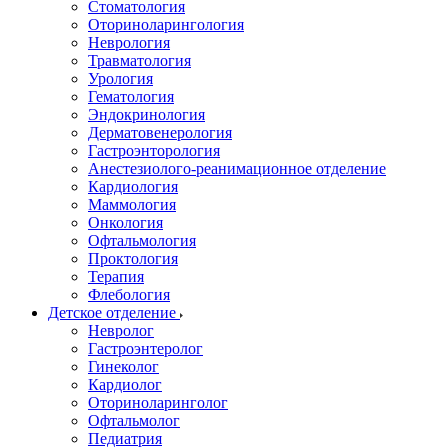
Стоматология
Оториноларингология
Неврология
Травматология
Урология
Гематология
Эндокринология
Дерматовенерология
Гастроэнторология
Анестезиолого-реанимационное отделение
Кардиология
Маммология
Онкология
Офтальмология
Проктология
Терапия
Флебология
Детское отделение
Невролог
Гастроэнтеролог
Гинеколог
Кардиолог
Оториноларинголог
Офтальмолог
Педиатрия