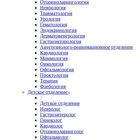
Оториноларингология
Неврология
Травматология
Урология
Гематология
Эндокринология
Дерматовенерология
Гастроэнторология
Анестезиолого-реанимационное отделение
Кардиология
Маммология
Онкология
Офтальмология
Проктология
Терапия
Флебология
Детское отделение
Детское отделение
Невролог
Гастроэнтеролог
Гинеколог
Кардиолог
Оториноларинголог
Офтальмолог