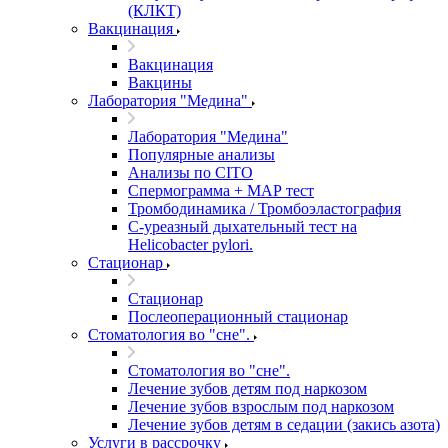
(КЛКТ)
Вакцинация
Вакцинация
Вакцины
Лаборатория "Медина"
Лаборатория "Медина"
Популярные анализы
Анализы по CITO
Спермограмма + МАР тест
Тромбодинамика / Тромбоэластография
С-уреазный дыхательный тест на
Helicobacter pylori.
Стационар
Стационар
Послеоперационный стационар
Стоматология во "сне".
Стоматология во "сне".
Лечение зубов детям под наркозом
Лечение зубов взрослым под наркозом
Лечение зубов детям в седации (закись азота)
Услуги в рассрочку