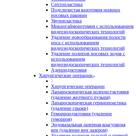
Септопластика
Подслизистая вазотомия нижних
носовых раковин
Увулопластика
Микрогайморотомия с использованием
видеоэндоскопических технологий
Удаление новообразования полости
носа с использованием
видеоэндоскопических технологий
Удаление полипов носовых ходов с
использованием
видеоэндоскопических технологий
Аденоидэктомия
Хирургические операции
Хирургические операции
Лапароскопическая холецистэктомия
(удаление желчного пузыря)
Лапароскопическая герниопоастика
(удаление грыжи)
Геморроидэктомия (удаление
геморроя)
Эндовазальная лазерная коагуляция
вен (удаление вен лазером)
Удаление полипов толстой и прямой