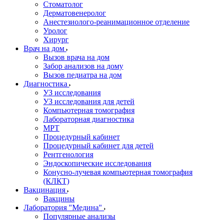
Стоматолог
Дерматовенеролог
Анестезиолого-реанимационное отделение
Уролог
Хирург
Врач на дом
Вызов врача на дом
Забор анализов на дому
Вызов педиатра на дом
Диагностика
УЗ исследования
УЗ исследования для детей
Компьютерная томография
Лабораторная диагностика
МРТ
Процедурный кабинет
Процедурный кабинет для детей
Рентгенология
Эндоскопические исследования
Конусно-лучевая компьютерная томография
(КЛКТ)
Вакцинация
Вакцины
Лаборатория "Медина"
Популярные анализы