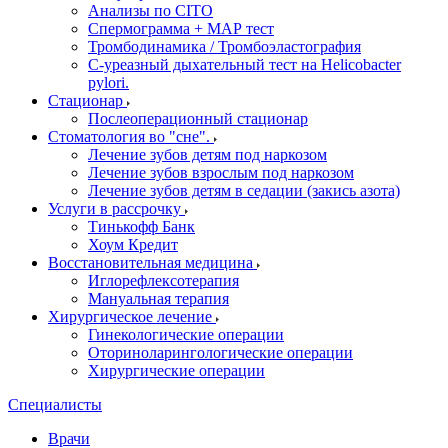
Анализы по CITO
Спермограмма + МАР тест
Тромбодинамика / Тромбоэластография
С-уреазный дыхательный тест на Helicobacter
pylori.
Стационар
Послеоперационный стационар
Стоматология во "сне".
Лечение зубов детям под наркозом
Лечение зубов взрослым под наркозом
Лечение зубов детям в седации (закись азота)
Услуги в рассрочку
Тинькофф Банк
Хоум Кредит
Восстановительная медицина
Иглорефлексотерапия
Мануальная терапия
Хирургическое лечение
Гинекологические операции
Оториноларингологические операции
Хирургические операции
Специалисты
Врачи