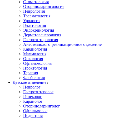
Стоматология
Оториноларингология
Неврология
Травматология
Урология
Гематология
Эндокринология
Дерматовенерология
Гастроэнторология
Анестезиолого-реанимационное отделение
Кардиология
Маммология
Онкология
Офтальмология
Проктология
Терапия
Флебология
Детское отделение
Невролог
Гастроэнтеролог
Гинеколог
Кардиолог
Оториноларинголог
Офтальмолог
Педиатрия