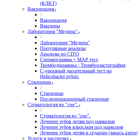
(КЛКТ)
Вакцинация
Вакцинация
Вакцины
Лаборатория "Медина"
Лаборатория "Медина"
Популярные анализы
Анализы по CITO
Спермограмма + МАР тест
Тромбодинамика / Тромбоэластография
С-уреазный дыхательный тест на
Helicobacter pylori.
Стационар
Стационар
Послеоперационный стационар
Стоматология во "сне".
Стоматология во "сне".
Лечение зубов детям под наркозом
Лечение зубов взрослым под наркозом
Лечение зубов детям в седации (закись азота)
Услуги в рассрочку