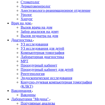
Стоматолог
Дерматовенеролог
Анестезиолого-реанимационное отделение
Уролог
Хирург
Врач на дом
Вызов врача на дом
Забор анализов на дому
Вызов педиатра на дом
Диагностика
УЗ исследования
УЗ исследования для детей
Компьютерная томография
Лабораторная диагностика
МРТ
Процедурный кабинет
Процедурный кабинет для детей
Рентгенология
Эндоскопические исследования
Конусно-лучевая компьютерная томография
(КЛКТ)
Вакцинация
Вакцины
Лаборатория "Медина"
Популярные анализы