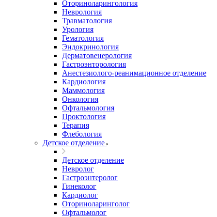
Оториноларингология
Неврология
Травматология
Урология
Гематология
Эндокринология
Дерматовенерология
Гастроэнторология
Анестезиолого-реанимационное отделение
Кардиология
Маммология
Онкология
Офтальмология
Проктология
Терапия
Флебология
Детское отделение
Детское отделение
Невролог
Гастроэнтеролог
Гинеколог
Кардиолог
Оториноларинголог
Офтальмолог