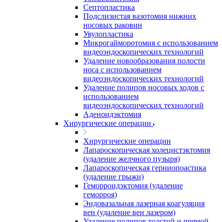
Септопластика
Подслизистая вазотомия нижних
носовых раковин
Увулопластика
Микрогайморотомия с использованием
видеоэндоскопических технологий
Удаление новообразования полости
носа с использованием
видеоэндоскопических технологий
Удаление полипов носовых ходов с
использованием
видеоэндоскопических технологий
Аденоидэктомия
Хирургические операции
Хирургические операции
Лапароскопическая холецистэктомия
(удаление желчного пузыря)
Лапароскопическая герниопоастика
(удаление грыжи)
Геморроидэктомия (удаление
геморроя)
Эндовазальная лазерная коагуляция
вен (удаление вен лазером)
Удаление полипов толстой и прямой