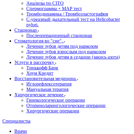
Анализы по CITO
Спермограмма + МАР тест
Тромбодинамика / Тромбоэластография
С-уреазный дыхательный тест на Helicobacter
pylori.
Стационар
Послеоперационный стационар
Стоматология во "сне".
Лечение зубов детям под наркозом
Лечение зубов взрослым под наркозом
Лечение зубов детям в седации (закись азота)
Услуги в рассрочку
Тинькофф Банк
Хоум Кредит
Восстановительная медицина
Иглорефлексотерапия
Мануальная терапия
Хирургическое лечение
Гинекологические операции
Оториноларингологические операции
Хирургические операции
Специалисты
Врачи