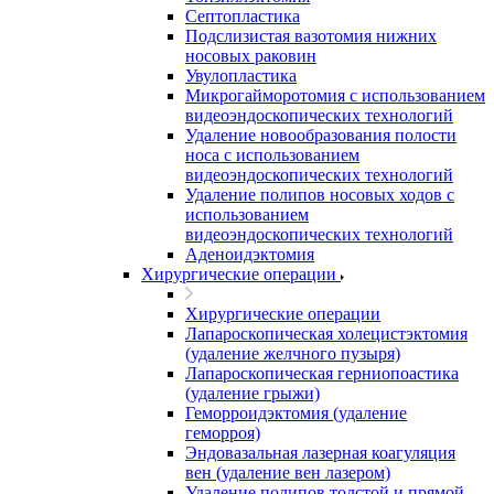
Септопластика
Подслизистая вазотомия нижних
носовых раковин
Увулопластика
Микрогайморотомия с использованием
видеоэндоскопических технологий
Удаление новообразования полости
носа с использованием
видеоэндоскопических технологий
Удаление полипов носовых ходов с
использованием
видеоэндоскопических технологий
Аденоидэктомия
Хирургические операции
Хирургические операции
Лапароскопическая холецистэктомия
(удаление желчного пузыря)
Лапароскопическая герниопоастика
(удаление грыжи)
Геморроидэктомия (удаление
геморроя)
Эндовазальная лазерная коагуляция
вен (удаление вен лазером)
Удаление полипов толстой и прямой