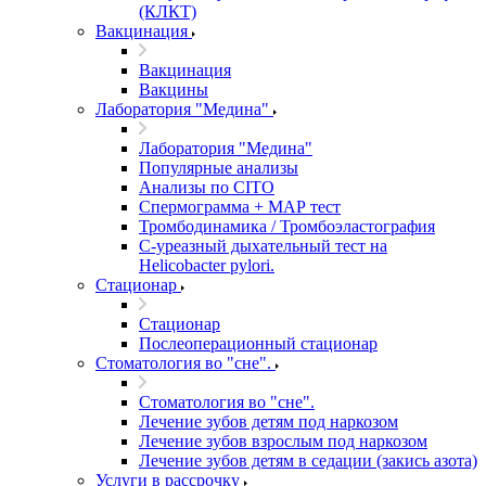
(КЛКТ)
Вакцинация
Вакцинация
Вакцины
Лаборатория "Медина"
Лаборатория "Медина"
Популярные анализы
Анализы по CITO
Спермограмма + МАР тест
Тромбодинамика / Тромбоэластография
С-уреазный дыхательный тест на
Helicobacter pylori.
Стационар
Стационар
Послеоперационный стационар
Стоматология во "сне".
Стоматология во "сне".
Лечение зубов детям под наркозом
Лечение зубов взрослым под наркозом
Лечение зубов детям в седации (закись азота)
Услуги в рассрочку