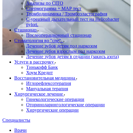
Анализы по CITO
Спермограмма + МАР тест
Тромбодинамика / Тромбоэластография
С-уреазный дыхательный тест на Helicobacter
pylori.
Стационар
Послеоперационный стационар
Стоматология во "сне".
Лечение зубов детям под наркозом
Лечение зубов взрослым под наркозом
Лечение зубов детям в седации (закись азота)
Услуги в рассрочку
Тинькофф Банк
Хоум Кредит
Восстановительная медицина
Иглорефлексотерапия
Мануальная терапия
Хирургическое лечение
Гинекологические операции
Оториноларингологические операции
Хирургические операции
Специалисты
Врачи