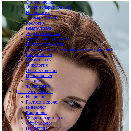
Стоматология
Оториноларингология
Неврология
Травматология
Урология
Гематология
Эндокринология
Дерматовенерология
Гастроэнторология
Анестезиолого-реанимационное отделение
Кардиология
Маммология
Онкология
Офтальмология
Проктология
Терапия
Флебология
Детское отделение
Невролог
Гастроэнтеролог
Гинеколог
Кардиолог
Оториноларинголог
Офтальмолог
Педиатрия