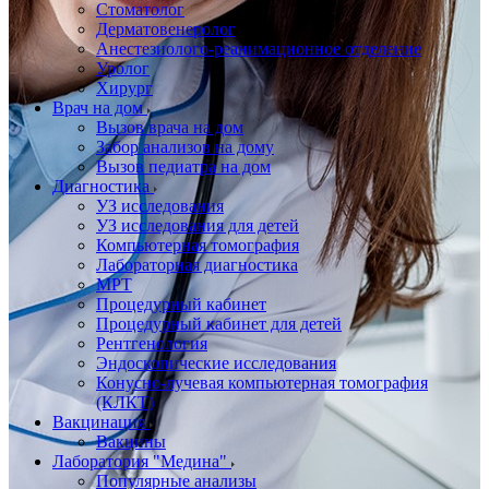
Стоматолог
Дерматовенеролог
Анестезиолого-реанимационное отделение
Уролог
Хирург
Врач на дом
Вызов врача на дом
Забор анализов на дому
Вызов педиатра на дом
Диагностика
УЗ исследования
УЗ исследования для детей
Компьютерная томография
Лабораторная диагностика
МРТ
Процедурный кабинет
Процедурный кабинет для детей
Рентгенология
Эндоскопические исследования
Конусно-лучевая компьютерная томография
(КЛКТ)
Вакцинация
Вакцины
Лаборатория "Медина"
Популярные анализы