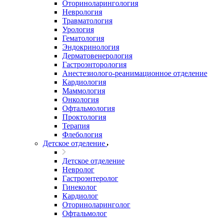
Оториноларингология
Неврология
Травматология
Урология
Гематология
Эндокринология
Дерматовенерология
Гастроэнторология
Анестезиолого-реанимационное отделение
Кардиология
Маммология
Онкология
Офтальмология
Проктология
Терапия
Флебология
Детское отделение
Детское отделение
Невролог
Гастроэнтеролог
Гинеколог
Кардиолог
Оториноларинголог
Офтальмолог