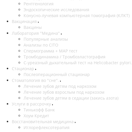
Рентгенология
Эндоскопические исследования
Конусно-лучевая компьютерная томография (КЛКТ)
Вакцинация
Вакцины
Лаборатория "Медина"
Популярные анализы
Анализы по CITO
Спермограмма + МАР тест
Тромбодинамика / Тромбоэластография
С-уреазный дыхательный тест на Helicobacter pylori.
Стационар
Послеоперационный стационар
Стоматология во "сне".
Лечение зубов детям под наркозом
Лечение зубов взрослым под наркозом
Лечение зубов детям в седации (закись азота)
Услуги в рассрочку
Тинькофф Банк
Хоум Кредит
Восстановительная медицина
Иглорефлексотерапия