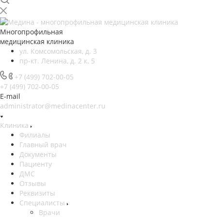
Многопрофильная
медицинская клиника
ул. Комсомольская, д. 3
пр-кт. Ленина, д. 2 к. 5
+7 (499) 702-00-05
+7 (499) 702-00-05
E-mail
administrator@medinacenter.ru
Клиника
Филиалы
Главный врач
Документы
Пациенту
ДМС
Отзывы
Реквизиты
Специалисты
Врачи