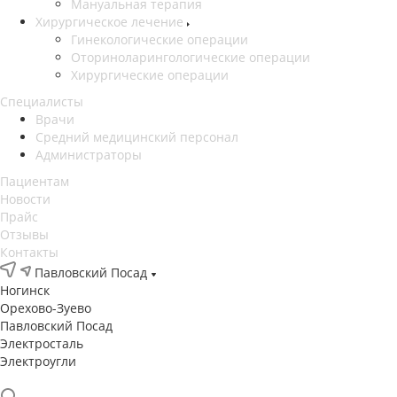
Мануальная терапия
Хирургическое лечение
Гинекологические операции
Оториноларингологические операции
Хирургические операции
Специалисты
Врачи
Средний медицинский персонал
Администраторы
Пациентам
Новости
Прайс
Отзывы
Контакты
Павловский Посад
Ногинск
Орехово-Зуево
Павловский Посад
Электросталь
Электроугли