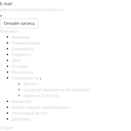
E-mail
administrator@medinacenter.ru
Онлайн запись
Клиника
Филиалы
Главный врач
Документы
Пациенту
ДМС
Отзывы
Реквизиты
Специалисты
Врачи
Средний медицинский персонал
Администраторы
Вакансии
Вышестоящие организации
Налоговый вычет
Дипломы
Услуги