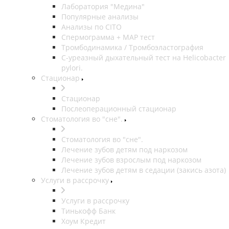
Лаборатория "Медина"
Популярные анализы
Анализы по CITO
Спермограмма + МАР тест
Тромбодинамика / Тромбоэластография
С-уреазный дыхательный тест на Helicobacter
pylori.
Стационар
Стационар
Послеоперационный стационар
Стоматология во "сне".
Стоматология во "сне".
Лечение зубов детям под наркозом
Лечение зубов взрослым под наркозом
Лечение зубов детям в седации (закись азота)
Услуги в рассрочку
Услуги в рассрочку
Тинькофф Банк
Хоум Кредит