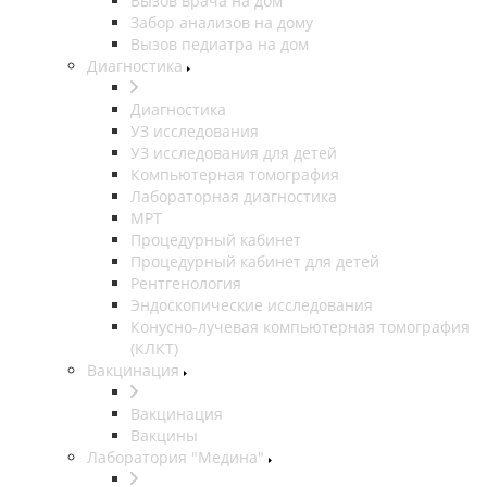
Вызов врача на дом
Забор анализов на дому
Вызов педиатра на дом
Диагностика
Диагностика
УЗ исследования
УЗ исследования для детей
Компьютерная томография
Лабораторная диагностика
МРТ
Процедурный кабинет
Процедурный кабинет для детей
Рентгенология
Эндоскопические исследования
Конусно-лучевая компьютерная томография
(КЛКТ)
Вакцинация
Вакцинация
Вакцины
Лаборатория "Медина"