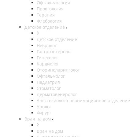
Офтальмология
Проктология
Терапия
Флебология
Детское отделение
Детское отделение
Невролог
Гастроэнтеролог
Гинеколог
Кардиолог
Оториноларинголог
Офтальмолог
Педиатрия
Стоматолог
Дерматовенеролог
Анестезиолого-реанимационное отделение
Уролог
Хирург
Врач на дом
Врач на дом