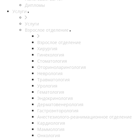
Дипломы
Услуги
Услуги
Взрослое отделение
Взрослое отделение
Хирургия
Гинекология
Стоматология
Оториноларингология
Неврология
Травматология
Урология
Гематология
Эндокринология
Дерматовенерология
Гастроэнторология
Анестезиолого-реанимационное отделение
Кардиология
Маммология
Онкология