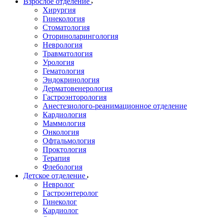
Взрослое отделение
Хирургия
Гинекология
Стоматология
Оториноларингология
Неврология
Травматология
Урология
Гематология
Эндокринология
Дерматовенерология
Гастроэнторология
Анестезиолого-реанимационное отделение
Кардиология
Маммология
Онкология
Офтальмология
Проктология
Терапия
Флебология
Детское отделение
Невролог
Гастроэнтеролог
Гинеколог
Кардиолог