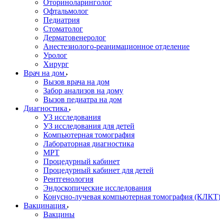
Оториноларинголог
Офтальмолог
Педиатрия
Стоматолог
Дерматовенеролог
Анестезиолого-реанимационное отделение
Уролог
Хирург
Врач на дом
Вызов врача на дом
Забор анализов на дому
Вызов педиатра на дом
Диагностика
УЗ исследования
УЗ исследования для детей
Компьютерная томография
Лабораторная диагностика
МРТ
Процедурный кабинет
Процедурный кабинет для детей
Рентгенология
Эндоскопические исследования
Конусно-лучевая компьютерная томография (КЛКТ
Вакцинация
Вакцины