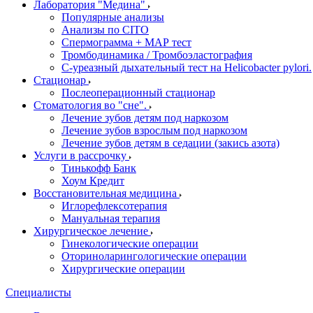
Лаборатория "Медина"
Популярные анализы
Анализы по CITO
Спермограмма + МАР тест
Тромбодинамика / Тромбоэластография
С-уреазный дыхательный тест на Helicobacter pylori.
Стационар
Послеоперационный стационар
Стоматология во "сне".
Лечение зубов детям под наркозом
Лечение зубов взрослым под наркозом
Лечение зубов детям в седации (закись азота)
Услуги в рассрочку
Тинькофф Банк
Хоум Кредит
Восстановительная медицина
Иглорефлексотерапия
Мануальная терапия
Хирургическое лечение
Гинекологические операции
Оториноларингологические операции
Хирургические операции
Специалисты