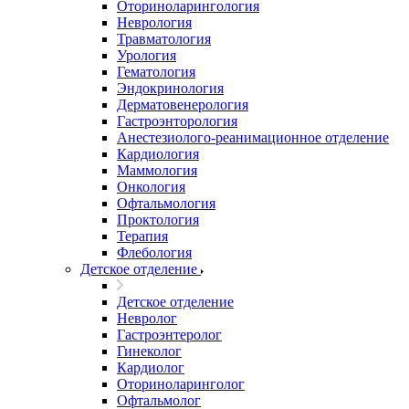
Оториноларингология
Неврология
Травматология
Урология
Гематология
Эндокринология
Дерматовенерология
Гастроэнторология
Анестезиолого-реанимационное отделение
Кардиология
Маммология
Онкология
Офтальмология
Проктология
Терапия
Флебология
Детское отделение
Детское отделение
Невролог
Гастроэнтеролог
Гинеколог
Кардиолог
Оториноларинголог
Офтальмолог