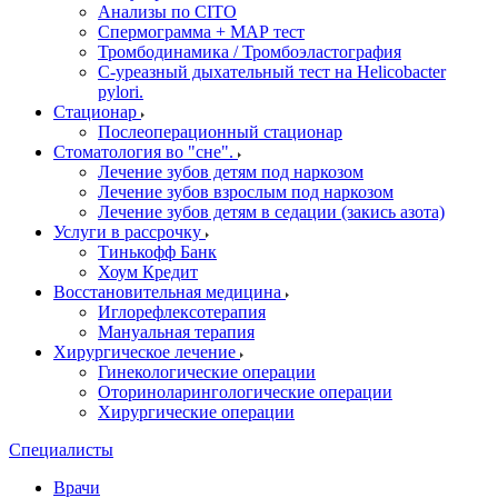
Анализы по CITO
Спермограмма + МАР тест
Тромбодинамика / Тромбоэластография
С-уреазный дыхательный тест на Helicobacter
pylori.
Стационар
Послеоперационный стационар
Стоматология во "сне".
Лечение зубов детям под наркозом
Лечение зубов взрослым под наркозом
Лечение зубов детям в седации (закись азота)
Услуги в рассрочку
Тинькофф Банк
Хоум Кредит
Восстановительная медицина
Иглорефлексотерапия
Мануальная терапия
Хирургическое лечение
Гинекологические операции
Оториноларингологические операции
Хирургические операции
Специалисты
Врачи