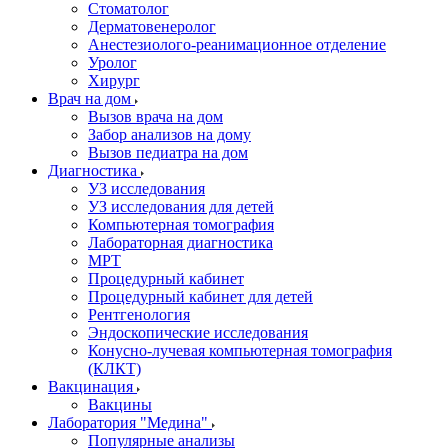
Стоматолог
Дерматовенеролог
Анестезиолого-реанимационное отделение
Уролог
Хирург
Врач на дом
Вызов врача на дом
Забор анализов на дому
Вызов педиатра на дом
Диагностика
УЗ исследования
УЗ исследования для детей
Компьютерная томография
Лабораторная диагностика
МРТ
Процедурный кабинет
Процедурный кабинет для детей
Рентгенология
Эндоскопические исследования
Конусно-лучевая компьютерная томография
(КЛКТ)
Вакцинация
Вакцины
Лаборатория "Медина"
Популярные анализы