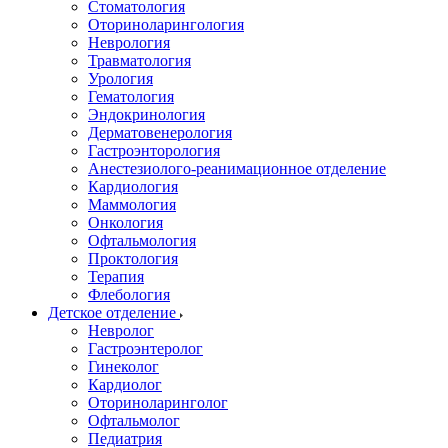
Стоматология
Оториноларингология
Неврология
Травматология
Урология
Гематология
Эндокринология
Дерматовенерология
Гастроэнторология
Анестезиолого-реанимационное отделение
Кардиология
Маммология
Онкология
Офтальмология
Проктология
Терапия
Флебология
Детское отделение
Невролог
Гастроэнтеролог
Гинеколог
Кардиолог
Оториноларинголог
Офтальмолог
Педиатрия