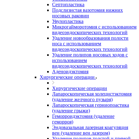
Септопластика
Подслизистая вазотомия нижних
носовых раковин
Увулопластика
Микрогайморотомия с использованием
видеоэндоскопических технологий
Удаление новообразования полости
носа с использованием
видеоэндоскопических технологий
Удаление полипов носовых ходов с
использованием
видеоэндоскопических технологий
Аденоидэктомия
Хирургические операции
Хирургические операции
Лапароскопическая холецистэктомия
(удаление желчного пузыря)
Лапароскопическая герниопоастика
(удаление грыжи)
Геморроидэктомия (удаление
геморроя)
Эндовазальная лазерная коагуляция
вен (удаление вен лазером)
Удаление полипов толстой и прямой