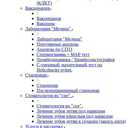
(КЛКТ)
Вакцинация
Вакцинация
Вакцины
Лаборатория "Медина"
Лаборатория "Медина"
Популярные анализы
Анализы по CITO
Спермограмма + МАР тест
Тромбодинамика / Тромбоэластография
С-уреазный дыхательный тест на
Helicobacter pylori.
Стационар
Стационар
Послеоперационный стационар
Стоматология во "сне".
Стоматология во "сне".
Лечение зубов детям под наркозом
Лечение зубов взрослым под наркозом
Лечение зубов детям в седации (закись азота)
Услуги в рассрочку